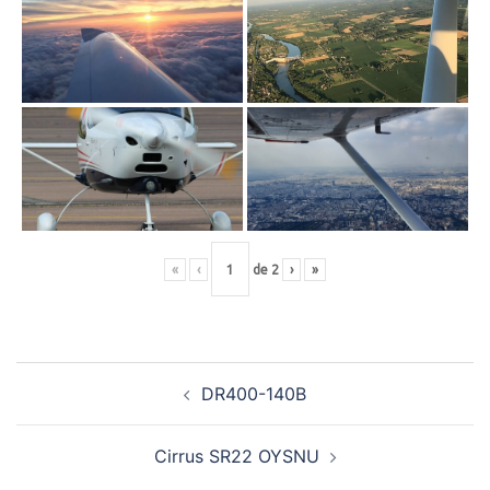
«
‹
de
2
›
»
Navigation
DR400-140B
d’article
Cirrus SR22 OYSNU