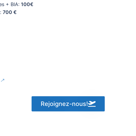
es + BIA:
100€
):
700 €
🡕
Rejoignez-nous!