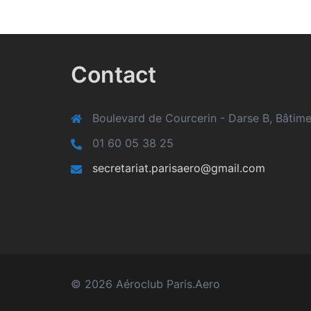
Contact
Boulevard de Courcerin - Darse B, Bâti
01 60 05 38 25
secretariat.parisaero@gmail.com
© 2026 Aéroclub Paris.Aero