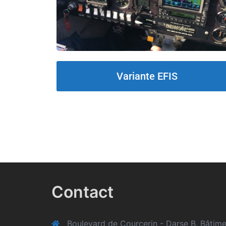
Variante EFIS
Contact
Boulevard de Courcerin - Darse B, Bâti