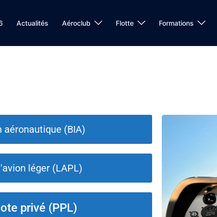
6
Actualités
Aéroclub
Flotte
Formations
on aéronautique (BIA)
d'avion léger (LAPL)
ilote privé (PPL)