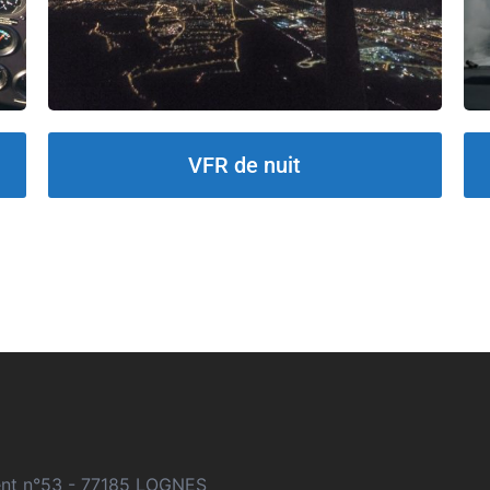
VFR de nuit
ment n°53 - 77185 LOGNES