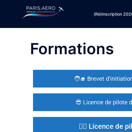
(Ré)Inscription 202
Formations
🧑‍🎓 Brevet d'initiati
😎 Licence de pilote 
👨‍✈️ Licence de p